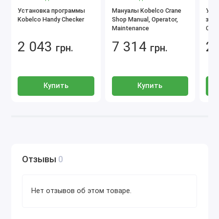
Установка программы
В оговоренное время мастер подключается к
Мануалы Kobelco Crane
Уст
Kobelco Handy Checker
Shop Manual, Operator,
запч
вашему ПК и устанавливает указанную
Maintenance
Cata
программу.
2 043
7 314
2
грн.
грн.
Вы также можете приобрести
диагностическое
оборудование
в нашем магазине.
Купить
Купить
Отзывы
0
Нет отзывов об этом товаре.