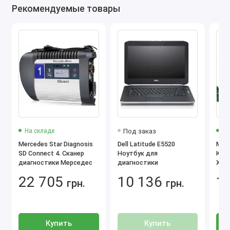
Рекомендуемые товары
5.0
4.5
Под заказ
На складе
На
Mercedes Star Diagnosis
Dell Latitude E5520
Merc
SD Connect 4. Cканер
Ноутбук для
Как
диагностики Мерседес
диагностики
Xent
WIS,
22 705
10 136
1
грн.
грн.
CFF,
Купить
Купить