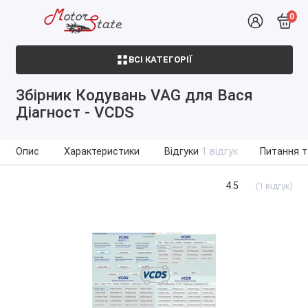
0
ВСІ КАТЕГОРІЇ
Збірник Кодувань VAG для Вася
Діагност - VCDS
Опис
Характеристики
Відгуки
1 відгук
Питання т
4.5
(1 відгук)