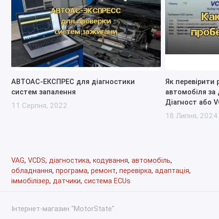
Увімкнення прихованих бітів
Габаритні вогні через ДХО
Деактивація відключення обігріву дзеркал та
заднього скла
Додатковий помах заднього склоочисника
Додатковий помах передніх склоочисників
Звук сповіщення про підключення телефону до
АВТОАС-ЕКСПРЕС для діагностики
Як перевірити 
модуля Bluetooth
систем запалення
автомобіля за
Діагност або V
Зміна часу автономної роботи штатної магнітоли
11 Серпня, 2022
18 Липня, 2024
Зміна звуку сигналізації
Зміна міжсервісного інтервалу
Зміна регіону DVD Columbus
Зміна колірної схеми Columbus
VAG
,
VCDS
,
діагностика
,
кодування
,
автомобіль
,
Зміна частоти спрацьовування фароомивача
обладнання
,
програма
,
ремонт
,
перевірка
,
адаптація
,
Комфортний покажчик повороту
іммобілізер
,
датчики
,
система ECUs
Коригування показань спідометра
Коригування показань рівня палива
Інтернет-магазин "MotorState"
Непряма діагностика КПП DSG-7