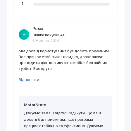
Caddy 2012+
1
Golf V
Golf VI
Golf VII
Рома
Jetta
Р
Оцінка покупки 4.0
Passat B6
3 Жовтня, 2024
Passat B7-B8
Мій досвід користування був досить приємним.
Passat CC
Все працює стабільно і швидко, дозволяючи
Polo
проводити діагностику автомобіля без зайвих
турбот. Все круто!
T5
Tiguan
Відповісти
Touareg
Touareg II
Skoda
MotorState
Fabia
Дякуємо за ваш відгук! Раді чути, що ваш
досвід був приємним, і що програма
Octavia A5 FL
працює стабільно та ефективно. Дякуємо
Octavia A7