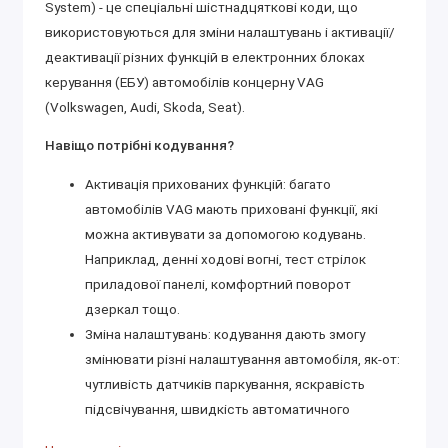
System) - це спеціальні шістнадцяткові коди, що
використовуються для зміни налаштувань і активації/
деактивації різних функцій в електронних блоках
керування (ЕБУ) автомобілів концерну VAG
(Volkswagen, Audi, Skoda, Seat).
Навіщо потрібні кодування?
Активація прихованих функцій: багато
автомобілів VAG мають приховані функції, які
можна активувати за допомогою кодувань.
Наприклад, денні ходові вогні, тест стрілок
приладової панелі, комфортний поворот
дзеркал тощо.
Зміна налаштувань: кодування дають змогу
змінювати різні налаштування автомобіля, як-от:
чутливість датчиків паркування, яскравість
підсвічування, швидкість автоматичного
замикання дверей тощо.