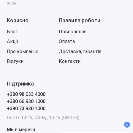
2026
Непряма діагностика стану турбіни на TSI
двигунах VAG
Непряма діагностика стану ланцюга на TSI
Корисно
Правила роботи
двигунах VAG
Блог
Повернення
Непрямий контроль тиску в шинах ІІ покоління
Акції
Оплата
Круїз-контроль на MaxiDot
Налаштування часу обігріву дзеркал та заднього
Про компанію
Доставка, гарантія
скла
Відгуки
Контакти
Налаштування датчика дощу
Налаштування датчика світла
Настроювання обертів холостого ходу на 1.6 MPI
Підтримка
Налаштування допомоги у рульовому управлінні
(DSR)
+380 98 033 4000
Налаштування підсилювача гальмування (BAS)
+380 66 930 1000
+380 73 930 1000
Номер моделі блоку
Оповіщення про непристебнутий ремень водія
Пн-Пт 10-19, Сб-Нд 10-15 (GMT+3)
ESC, що вимикається
Ми в мережі
Відключення Corner під час руху заднім ходом