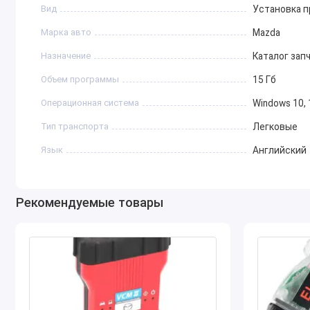
Вид
Установка 
Mazda MX-5 (Miata)
Кроссоверы и внедорожники:
Марка авто
Mazda
Назначение
Каталог зап
Mazda CX-3
Mazda CX-5
Объем программы
15 Гб
Mazda CX-7
Операционная система
Windows 10, 
Mazda CX-9
Коммерческий транспорт:
Тип транспорта
Легковые
Язык
Английский
Mazda Bongo
Mazda Titan
Mazda BT-50
Рекомендуемые товары
Системные требования
Операционная система: Windows 10, 11 (не Home)
Жесткий диск: 10–15 ГБ свободного места
Mazda
EPC – это профессиональное программное обеспече
упрощает обслуживание и ремонт автомобилей бренда.