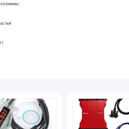
программы
частей
11
ние для поиска оригинальных запчастей Mazda, которое