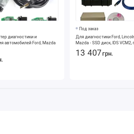
и и регионы можно выбрать рядом с кнопкой Купить.
 компании. Обращайтесь, и уже через пару часов программ
имо наличие на вашем ПК программы удаленного доступа
Под заказ
тер диагностики и
Для диагностики Ford, Lincoln
я автомобилей Ford, Mazda
Mazda - SSD диск, IDS VCM2,
13 407
грн.
н.