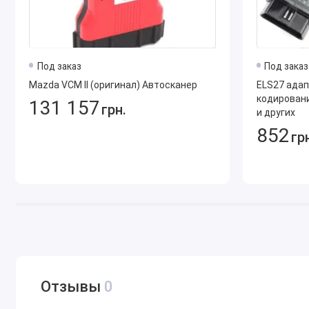
Цена указана за Mazda EPC Japan 2010, более новые верси
Установить данную программу помогут специалисты нашей
будет установлена на ваш компьютер. Для этого необход
Под заказ
Под заказ
TeamViewer.
Mazda VCM II (оригинал) Автосканер
ELS27 адап
кодировани
131 157
грн.
и других
852
гр
Отзывы
0