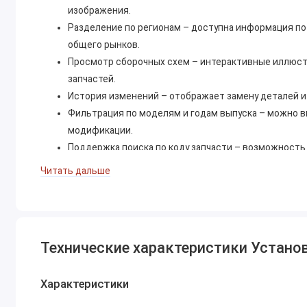
изображения.
Разделение по регионам – доступна информация по 
общего рынков.
Просмотр сборочных схем – интерактивные иллюстр
запчастей.
История изменений – отображает замену деталей и 
Фильтрация по моделям и годам выпуска – можно в
модификации.
Поддержка поиска по коду запчасти – возможность
Читать дальше
Примеры техники, охваченной программой
Mazda EPC охватывает широкий модельный ряд автомобил
коммерческий транспорт.
Легковые автомобили:
Технические характеристики Устан
Mazda 2 (Demio)
Характеристики
Mazda 3 (Axela)
Mazda 6 (Atenza)