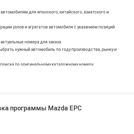
автомобилям для японского, китайского, азиатского и
ации узлов и агрегатов автомобиля с указанием позиций
актуальные номера для заказа.
ыбрать нужный автомобиль по году производства, рынку и
 поиска по оригинальному каталожному номеру.
ей Mazda, включая легковые, кроссоверы, внедорожники и
овка программы Mazda EPC