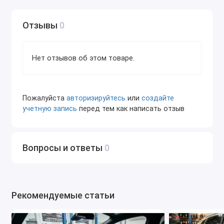
программного обеспечения.
Недостатки:
Отзывы
0
Ограниченная совместимость с некоторыми
дилерскими программами: хотя ELS27
Нет отзывов об этом товаре.
поддерживает широкий спектр протоколов, он
может не поддерживать все функции
дилерского ПО для некоторых марок и моделей.
Пожалуйста
авторизируйтесь
или
создайте
Более высокая цена по сравнению с ELM327:
учетную запись
перед тем как написать отзыв
это связано с более широкой
функциональностью и лучшим качеством
компонентов.
Вопросы и ответы
0
В целом, ELS27 - это хороший выбор для тех, кому
нужен универсальный и функциональный
диагностический адаптер с расширенными
возможностями для работы с автомобилями Ford. Он
Рекомендуемые статьи
сочетает в себе преимущества ELM327 и имеет ряд
дополнительных функций, что делает его корисным