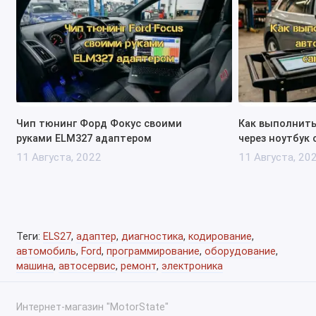
инструментом для диагностики и обслуживания
автомобилей.
Чип тюнинг Форд Фокус своими
Как выполнить
руками ELM327 адаптером
через ноутбук
11 Августа, 2022
11 Августа, 20
Теги:
ELS27
,
адаптер
,
диагностика
,
кодирование
,
автомобиль
,
Ford
,
программирование
,
оборудование
,
машина
,
автосервис
,
ремонт
,
электроника
Интернет-магазин "MotorState"