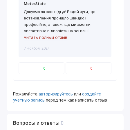
MotorState
Обращайтесь в нашу компанию, и уже через
Дякуємо за ваш відгук! Радий чути, що
несколько часов профессиональное ПО будет
встановлення пройшло швидко і
установлено на ваш компьютер. Для этого
професійно, а також, що ми змогли
необходимо лишь наличие программы удаленного
оперативно відповісти на всі ваші
доступа TeamViewer на вашем ПК.
запитання. Дякуємо за вашу довіру!
Читать полный отзыв
7 Ноября, 2024
0
0
Пожалуйста
авторизируйтесь
или
создайте
учетную запись
перед тем как написать отзыв
Вопросы и ответы
0