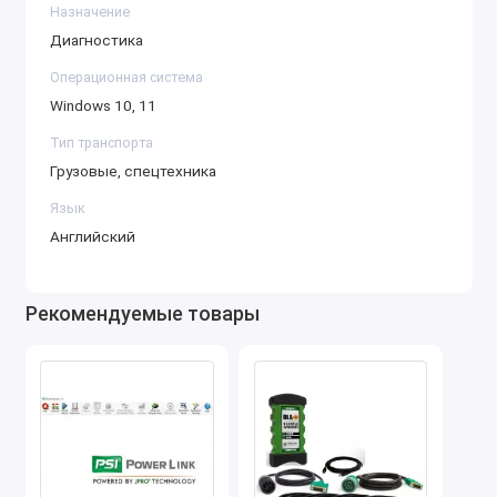
двигатель, трансмиссию, систему управления
Назначение
тормозами, пневматическую систему, системы
Диагностика
отопления, кондиционирования, а также
Операционная система
электрические и диагностические блоки.
Windows 10, 11
2. Диагностика и чтение кодов ошибок
Тип транспорта
Чтение и удаление кодов неисправностей: JPRO
Грузовые, спецтехника
позволяет считывать и удалять коды ошибок из
Язык
различных электронных блоков управления
Английский
(ЭБУ), что помогает быстро выявить
неисправности и устранить их. Программа
поддерживает как стандартные, так и
Рекомендуемые товары
расширенные коды ошибок.
Мониторинг состояния системы: В программе
имеется возможность мониторинга работы
различных систем автомобиля в реальном
времени, что помогает оперативно реагировать
на изменения в состоянии работы
транспортного средства.