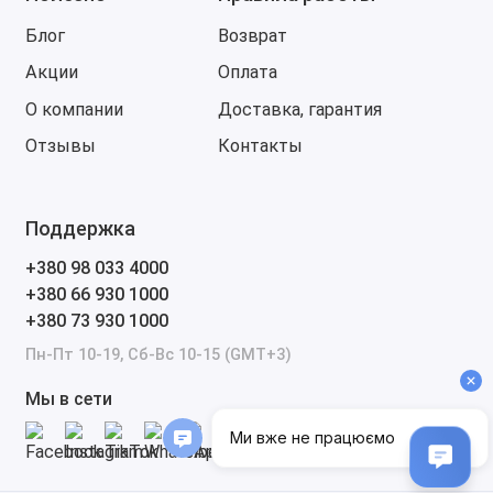
поддерживает возможность
перепрограммирования и калибровки
Блог
Возврат
различных систем, таких как параметры
Акции
Оплата
двигателя, коробки передач, а также системы
О компании
Доставка, гарантия
безопасности.
5. Отчеты и поддержка для флотных
Отзывы
Контакты
операторов
Интерфейс для флота: JPRO позволяет
Поддержка
владельцам коммерческих флотов
отслеживать состояние своих автомобилей,
+380 98 033 4000
проводить аналитику поломок и планировать
+380 66 930 1000
техническое обслуживание на основе
+380 73 930 1000
собранных данных.
Пн-Пт 10-19, Сб-Вс 10-15 (GMT+3)
Генерация отчетов: Программа позволяет
создавать подробные отчеты о состоянии
Мы в сети
транспортных средств, что полезно для
обеспечения прозрачности обслуживания и для
планирования ремонтов и сервисных работ.