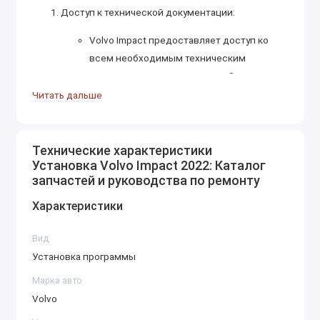
Доступ к технической документации:
Volvo Impact предоставляет доступ ко
всем необходимым техническим
документам для всех моделей
грузовиков, автобусов, строительной
Читать дальше
техники и двигателей Volvo, выпущенных
на рынок. Включает в себя руководства
по ремонту, эксплуатационные
Технические характеристики
Установка Volvo Impact 2022: Каталог
инструкции, а также документацию для
запчастей и руководства по ремонту
проведения обслуживания.
Технические документы содержат
Характеристики
подробные инструкции по разборке и
сборке компонентов, а также по работе с
Вид
системами и электроникой.
Установка программы
Диагностика и калибровка:
Марка авто
Volvo
Важной функцией платформы является
предоставление инструкций для