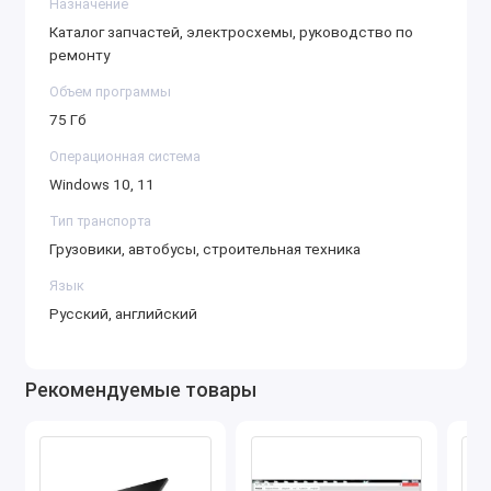
Назначение
диагностики неисправностей, включая
Каталог запчастей, электросхемы, руководство по
коды ошибок, а также процедуры для
ремонту
калибровки различных систем, таких как
Объем программы
система управления двигателем,
75 Гб
трансмиссия, ABS, а также системы
Операционная система
безопасности.
Windows 10, 11
Специалисты могут получить
рекомендации по тестированию и
Тип транспорта
ремонту различных компонентов техники
Грузовики, автобусы, строительная техника
Volvo с использованием этого
Язык
интерфейса.
Русский, английский
Схемы и электрические соединения:
Все электрические схемы, расположение
Рекомендуемые товары
проводки, подключения датчиков и
других элементов системы можно найти
4.8
через платформу. Это особенно полезно
для проведения ремонта и замены