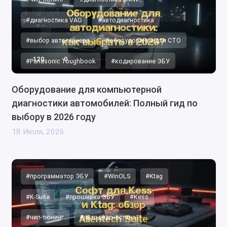
#диагностика VAG
#автодиагностика
#выбор автосканера
#оборудование для СТО
120
0
#Panasonic Toughbook
#кодирование ЭБУ
Оборудование для компьютерной
диагностики автомобилей: Полный гид по
выбору в 2026 году
18 Июля, 2026
#программатор ЭБУ
#WinOLS
#Ktag
#K-Suite
#прошивка ЭБУ
#Kess
#чип-тюнинг
#автодиагностика