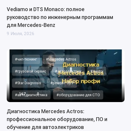
Vediamo и DTS Monaco: полное
руководство по инженерным программам
для Mercedes-Benz
9 Июля, 2026
#чип-тюнинг
#Mercedes Actros
#грузовой сервис
#автоэлектрик
#Xentry
#Star Diagnosis
#ремонт ЭБУ
167
0
#автодиагностика
#оборудование для СТО
Диагностика Mercedes Actros:
профессиональное оборудование, ПО и
обучение для автоэлектриков