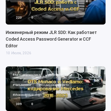
223
0
Инженерный режим JLR SDD: Как работает
Coded Access Password Generator и CCF
Editor
10 Июля, 2026
#Автодиагностика
#Mercedes-Benz
#Чип-тюнинг
#Кодирование авто
#Инженерный софт
309
0