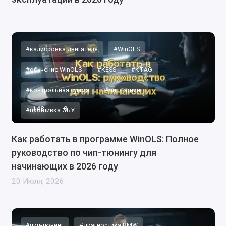
#калибровка двигателя
#WinOLS
#обучение WinOLS
#KESS
#KTAG
#контрольная сумма
#чип-тюнинг
148
0
#прошивка ЭБУ
Как работать в программе WinOLS: Полное
руководство по чип-тюнингу для
начинающих в 2026 году
20 Июля, 2026
#чип-тюнинг
#диагностика BMW