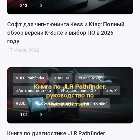
213
0
Софт для чип-тюнинга Kess и Ktag: Полный
обзор версий K-Suite и выбор ПО в 2026
году
17 Июля, 2026
#JLR Pathfinder
#Jaguar
#Land Rover
#Автодиагностика
#Кодирование CCF
#DoIP
#SDD
#Дооснащение авто
#Чип-тюнинг
134
0
Книга по диагностике JLR Pathfinder: