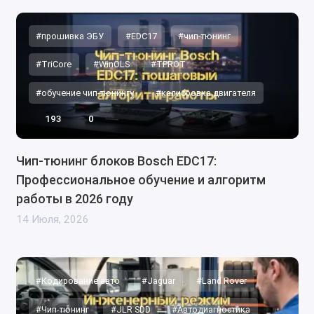
#прошивка ЭБУ
#EDC17
#чип-тюнинг
#TriCore
#WinOLS
#TPROT
#обучение чип-тюнингу
#калибровка двигателя
193
0
Чип-тюнинг блоков Bosch EDC17:
Профессиональное обучение и алгоритм
работы в 2026 году
14 Июля, 2026
#Кодирование авто
#Jaguar
#Land Rover
#Чип-тюнинг
#JLR SDD
#Автодиагностика