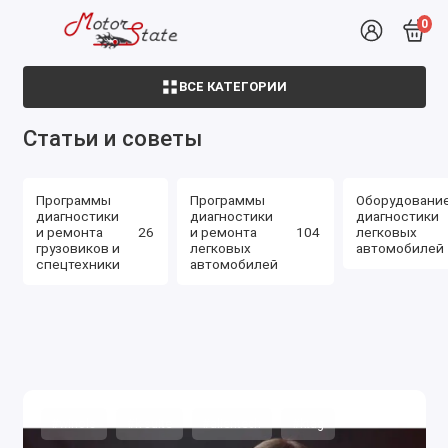
0
ВСЕ КАТЕГОРИИ
Статьи и советы
Программы
Программы
Оборудовани
диагностики
диагностики
диагностики
и ремонта
26
и ремонта
104
легковых
грузовиков и
легковых
автомобилей
спецтехники
автомобилей
#winols
#k-suite
#alientech
#ktag