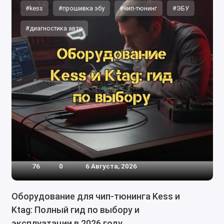
#kess
#прошивка эбу
#чип-тюнинг
#ЭБУ
#диагностика авто
76
0
6 Августа, 2026
Оборудование для чип-тюнинга Kess и
Ktag: Полный гид по выбору и
эксплуатации в 2026 году