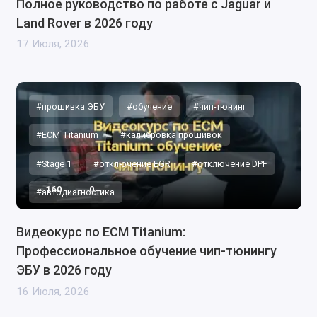
Полное руководство по работе с Jaguar и
Land Rover в 2026 году
17 Июля, 2026
#прошивка ЭБУ
#обучение
#чип-тюнинг
#ECM Titanium
#калибровка прошивок
#Stage 1
#отключение EGR
#отключение DPF
160
0
#автодиагностика
Видеокурс по ECM Titanium:
Профессиональное обучение чип-тюнингу
ЭБУ в 2026 году
16 Июля, 2026