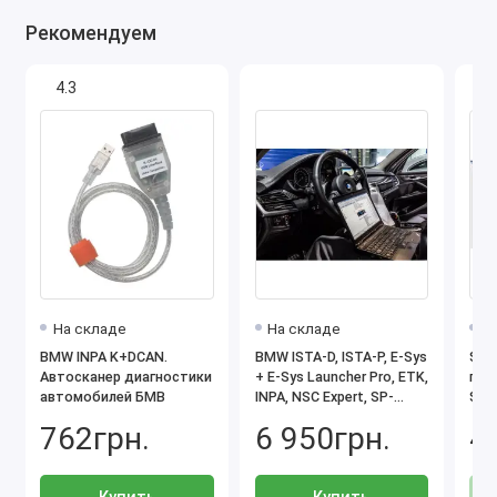
Рекомендуем
4.3
На складе
На складе
П
BMW INPA K+DCAN.
BMW ISTA-D, ISTA-P, E-Sys
SSD
Автосканер диагностики
+ E-Sys Launcher Pro, ETK,
про
автомобилей БМВ
INPA, NSC Expert, SP-
Stan
Daten (образ)
NCS
762грн.
6 950грн.
4