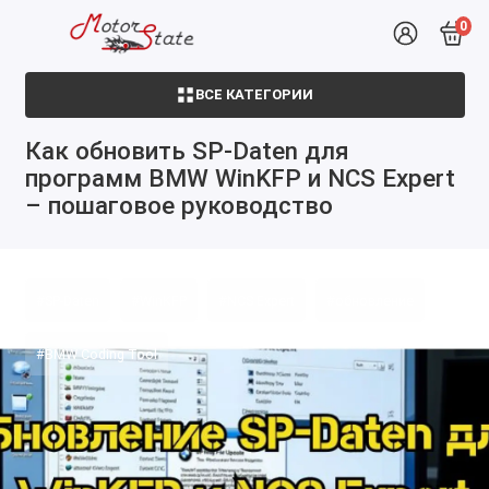
0
ВСЕ КАТЕГОРИИ
Как обновить SP-Daten для
программ BMW WinKFP и NCS Expert
– пошаговое руководство
#SP-Daten
#WinKFP
#NCS Expert
#обновление
#BMW Coding Tool