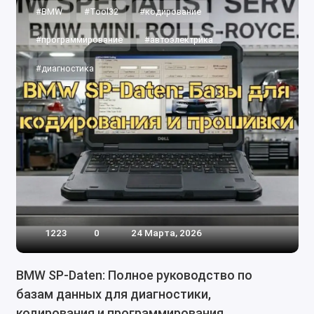
#BMW
#Tool32
#кодирование
#программирование
#автоэлектрика
#диагностика
1223
0
24 Марта, 2026
BMW SP-Daten: Полное руководство по
базам данных для диагностики,
кодирования и программирования