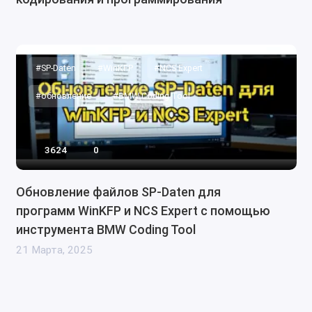
#SP-Daten
#WinKFP
#NCS Expert
#обновление
#BMW Coding Tool
3624
0
Обновление файлов SP-Daten для
программ WinKFP и NCS Expert с помощью
инструмента BMW Coding Tool
21 Марта, 2025