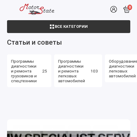
0
ВСЕ КАТЕГОРИИ
Статьи и советы
Программы
Программы
Оборудовани
диагностики
диагностики
диагностики
и ремонта
25
и ремонта
103
легковых
грузовиков и
легковых
автомобилей
спецтехники
автомобилей
#NCS Expert
#WinKFP
#E-серия
#SP-Daten