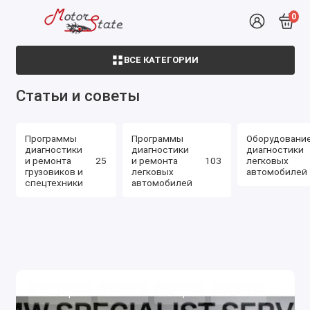
0
ВСЕ КАТЕГОРИИ
Статьи и советы
Программы
Программы
Оборудовани
диагностики
диагностики
диагностики
и ремонта
25
и ремонта
103
легковых
грузовиков и
легковых
автомобилей
спецтехники
автомобилей
#NCS Expert
#WinKFP
#E-серия
#SP-Daten