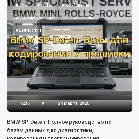
#BMW
#Tool32
#кодирование
#программирование
#автоэлектрика
#диагностика
1236
0
24 Марта, 2026
BMW SP-Daten: Полное руководство по
базам данных для диагностики,
кодирования и программирования