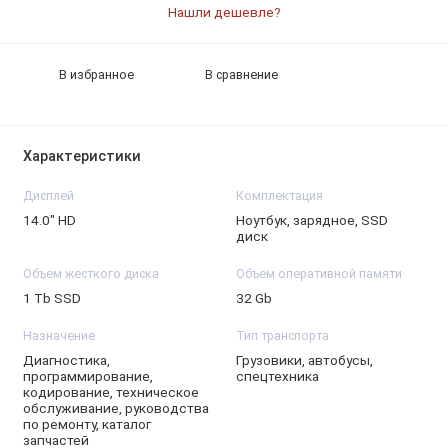
Нашли дешевле?
В избранное
В сравнение
Характеристики
Дисплей
Комплектация
14.0" HD
Ноутбук, зарядное, SSD
диск
Объем жесткого диска
Объем оперативной памяти
1 Тb SSD
32 Gb
Назначение
Тип транспорта
Диагностика,
Грузовики, автобусы,
программирование,
спецтехника
кодирование, техническое
обслуживание, руководства
по ремонту, каталог
запчастей