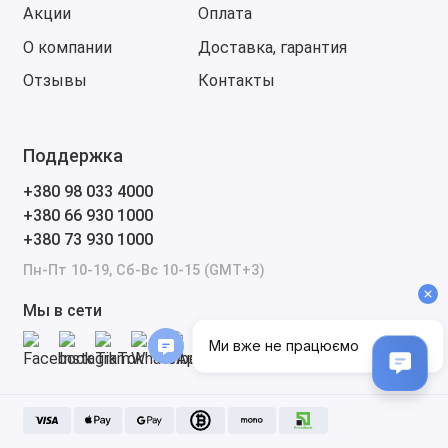
Акции
Оплата
Частные специалисты и выездные мастера,
О компании
Доставка, гарантия
которым нужно мобильное и надёжное
оборудование для диагностики и ремонта
Отзывы
Контакты
техники Volvo.
Инженеры и технические специалисты,
работающие в крупных автопарках и
Поддержка
занимающиеся обслуживанием техники Volvo.
+380 98 033 4000
Итог
+380 66 930 1000
+380 73 930 1000
Этот диагностический комплект для техники Volvo —
Пн-Пт 10-19, Сб-Вс 10-15 (GMT+3)
это профессиональное решение для диагностики,
обслуживания и ремонта грузовиков, автобусов и
Мы в сети
специализированной техники Volvo. Комплект
объединяет современное оборудование и актуальное
программное обеспечение, обеспечивая точную и
эффективную работу с техникой Volvo.
Комплектация: