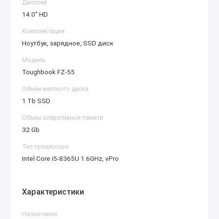
Дисплей
удобный способ подключения к транспортным
14.0" HD
средствам, обеспечивающий совместимость с
Комплектация
различными моделями.
Ноутбук, зарядное, SSD диск
Поддержка широкого спектра систем:
Обеспечивает диагностику электронных
Модель
систем управления, таких как двигатели,
Toughbook FZ-55
трансмиссия, тормоза, системы безопасности.
Объем жесткого диска
Скорость и стабильность: Высокая скорость
1 Тb SSD
передачи данных и стабильность соединения
Объем оперативной памяти
для быстрого и точного выполнения
32 Gb
диагностики.
Тип процессора
Программное обеспечение:
Intel Core i5-8365U 1.6GHz, vPro
Volvo Premium Tech Tool PTT 2.7.116
: Основной
инструмент для диагностики и обслуживания
Характеристики
техники Volvo. Позволяет читать и удалять коды
ошибок, программировать и калибровать блоки
Назначение
управления, а также работать с последними