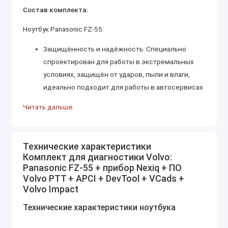
Состав комплекта:
Ноутбук Panasonic FZ-55:
Защищённость и надёжность: Специально
спроектирован для работы в экстремальных
условиях, защищён от ударов, пыли и влаги,
идеально подходит для работы в автосервисах
и на выездах.
Читать дальше
Производительность: Оснащён мощным
процессором и большим объёмом памяти для
работы с тяжёлыми программами диагностики
Технические характеристики
и технического обслуживания.
Комплект для диагностики Volvo:
Интерфейсы: Имеет расширенный набор
Panasonic FZ-55 + прибор Nexiq + ПО
интерфейсов для подключения к
Volvo PTT + APCI + DevTool + VCads +
Volvo Impact
диагностическим устройствам и оборудованию.
Автосканер
Технические характеристики ноутбука
Nexiq
:
Подключение через OBD-разъём: Простой и