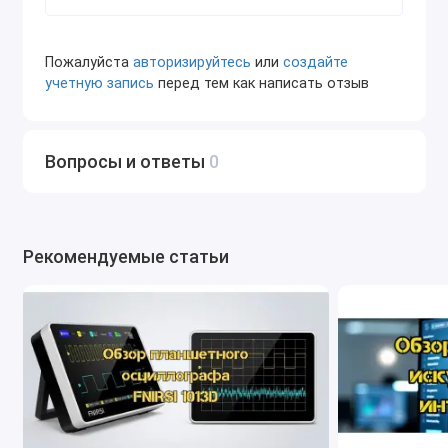
Редактирование параметров оборудования:
Редактирование и адаптация параметров
Пожалуйста
авторизируйтесь
или
создайте
работы оборудования для конкретных условий
учетную запись
перед тем как написать отзыв
эксплуатации.
Преимущества комплекта:
Вопросы и ответы
0
Универсальность: Поддержка широкого
спектра моделей и типов техники Volvo,
включая старые и новые модели.
Интеграция: Комплексное решение, которое
Рекомендуемые статьи
объединяет диагностику, обслуживание, поиск
запчастей и программирование в одном
комплекте.
Мощность: Высокопроизводительное
оборудование и актуальное программное
обеспечение обеспечивают
профессиональный уровень работы.
Экономия времени: Упрощает выполнение