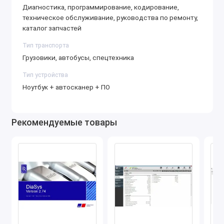
Диагностика, программирование, кодирование,
моделями.
техническое обслуживание, руководства по ремонту,
APCI 06.2022: Актуальная база данных для
каталог запчастей
точной диагностики и поиска неисправностей.
Тип транспорта
Обеспечивает доступ к последней информации
Грузовики, автобусы, спецтехника
по системам автомобилей Volvo.
DevTool: Программный инструмент для
Тип устройства
редактирования параметров и конфигураций
Ноутбук + автосканер + ПО
электронных блоков управления, используемый
для выполнения глубоких настроек.
Рекомендуемые товары
Volvo Premium Tech Tool PTT 1.12 + VCads
(VMware): Раннее решение для диагностики
старых моделей Volvo, установлено в
виртуальной среде для удобства
использования.
Volvo Impact EPC 2022: Электронный каталог
запчастей и технической информации для Volvo.
Содержит инструкции по ремонту, технические
спецификации и руководства по эксплуатации.