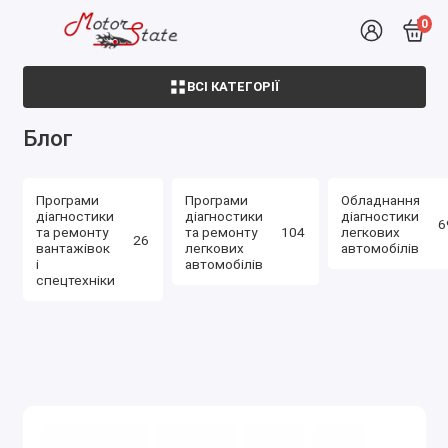
0
ВСІ КАТЕГОРІЇ
Блог
Програми
Програми
Обладнання
діагностики
діагностики
діагностики
6
та ремонту
та ремонту
104
легкових
26
вантажівок
легкових
автомобілів
і
автомобілів
спецтехніки
#експлуатація
#безпека
#вибір
#G13