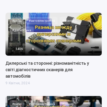
#вибір
#автоелектроніка
#сканер
#діагностика
1406
0
Дилерські та сторонні: різноманітність у
світі діагностичних сканерів для
автомобілів
9 Квітня, 2024
#вибір
#автоелектроніка
#сканер