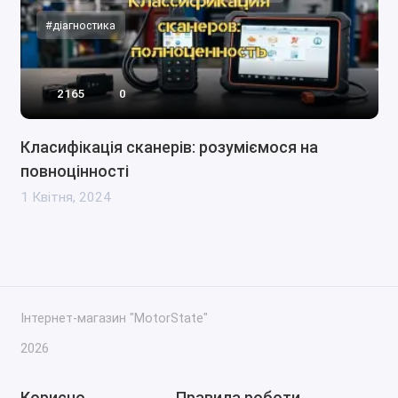
#діагностика
2165
0
Класифікація сканерів: розуміємося на
повноцінності
1 Квітня, 2024
Інтернет-магазин "MotorState"
2026
Корисно
Правила роботи