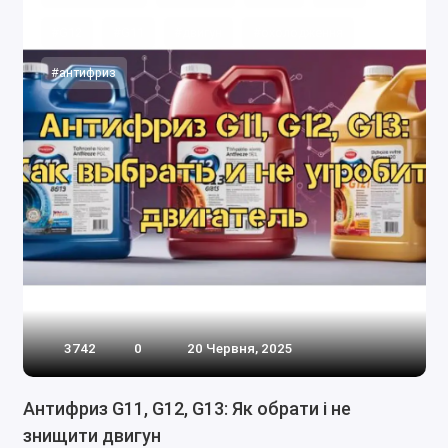
#G12
#G11
#двигун
#охолодження
#антифриз
3742
0
20 Червня, 2025
Антифриз G11, G12, G13: Як обрати і не
знищити двигун