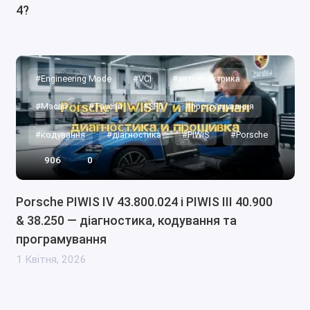
4?
#Engineering Mode
#VCI
#автоелектрика
#Macan
#Taycan
#SFD
#програмування
#кодування
#діагностика
#PIWIS
#Porsche
906
0
Porsche PIWIS IV 43.800.024 і PIWIS III 40.900
& 38.250 — діагностика, кодування та
програмування
1 Квітня, 2026