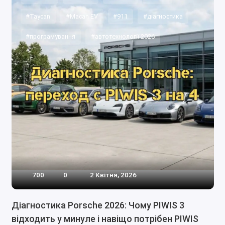
#Taycan
#Macan EV
#911
#діагностика
#програмування
#автотехнології 2026
700
0
2 Квітня, 2026
Діагностика Porsche 2026: Чому PIWIS 3
відходить у минуле і навіщо потрібен PIWIS