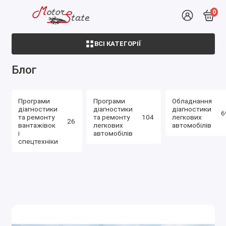
0
ВСІ КАТЕГОРІЇ
Блог
Програми
Програми
Обладнання
діагностики
діагностики
діагностики
6
та ремонту
та ремонту
104
легкових
26
вантажівок
легкових
автомобілів
і
автомобілів
спецтехніки
#Porsche
#PIWIS 3
#PIWIS 4
#SFD2