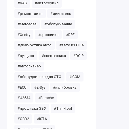
#VAG
#автосервис
#ремонт авто
#двигатель
#Mercedes
#обслуживание
#Xentry
#прошивка
#DPF
#диагностика авто
#авто из США
#аукцион
#спецтехника
#DOIP
#автосканер
#оборудование для СТО
#ICOM
#ECU
#E-Sys
#калибровка
#J2534
#Porsche
#прошивка ЭБУ
#Thinktool
#OBD2
#ISTA