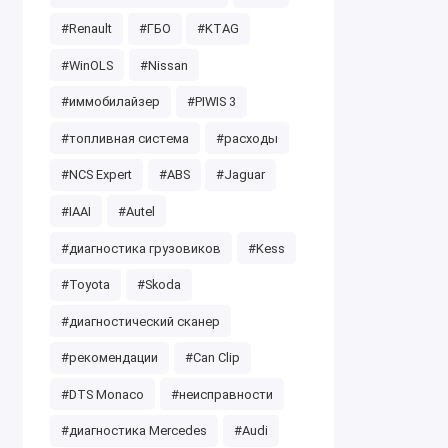
#Renault
#ГБО
#KTAG
#WinOLS
#Nissan
#иммобилайзер
#PIWIS 3
#топливная система
#расходы
#NCS Expert
#ABS
#Jaguar
#IAAI
#Autel
#диагностика грузовиков
#Kess
#Toyota
#Skoda
#диагностический сканер
#рекомендации
#Can Clip
#DTS Monaco
#неисправности
#диагностика Mercedes
#Audi