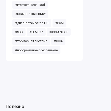
#Premium Tech Tool
#кодирование BMW
#диагностическое ПО
#PCM
#SDD
#ELM327
#ICOM NEXT
#тормозная система
#США
#программное обеспечение
Полезно