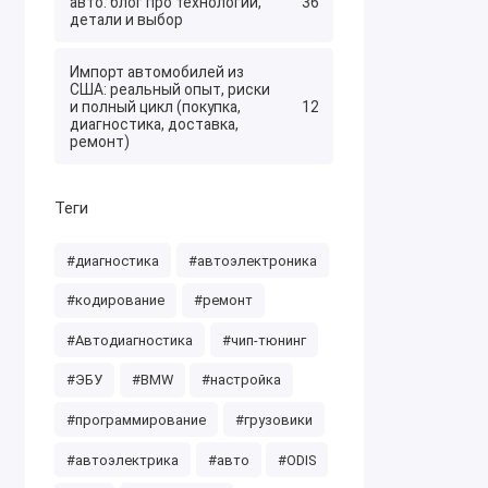
авто: блог про технологии,
36
детали и выбор
Импорт автомобилей из
США: реальный опыт, риски
и полный цикл (покупка,
12
диагностика, доставка,
ремонт)
Теги
#диагностика
#автоэлектроника
#кодирование
#ремонт
#Автодиагностика
#чип-тюнинг
#ЭБУ
#BMW
#настройка
#программирование
#грузовики
#автоэлектрика
#авто
#ODIS