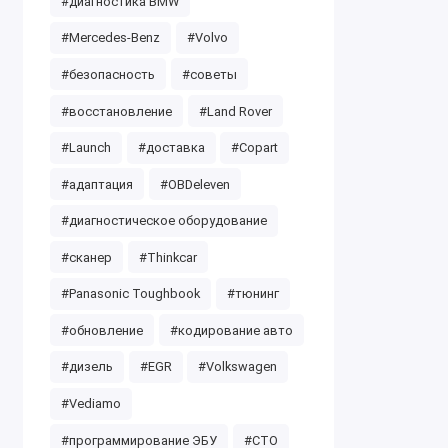
#диагностика BMW
#Mercedes-Benz
#Volvo
#безопасность
#советы
#восстановление
#Land Rover
#Launch
#доставка
#Copart
#адаптация
#OBDeleven
#диагностическое оборудование
#сканер
#Thinkcar
#Panasonic Toughbook
#тюнинг
#обновление
#кодирование авто
#дизель
#EGR
#Volkswagen
#Vediamo
#программирование ЭБУ
#СТО