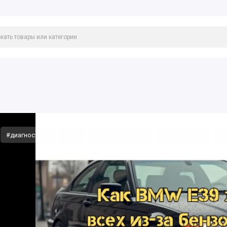
#диагностика
#E39
#топливный бак
#бензонасос
#р