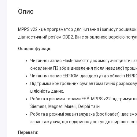
Опис
MPPS v22 - це програматор для читання і запису прошивок
діагностичний роз'єм OBD2. Він є оновленою версією поп
Основні функції:
Читання і запис Flash-пам'яті: дає змогу зчитувати і
оновлення ПЗ або відновлення після невдалої прош
Читання і запис EEPROM: дає доступ до області EEPR
Підтримка контрольних сум: автоматично розраховує
цілісність даних.
Робота з різними типами ЕБУ: MPPS v22 підтримує ш
Siemens, Magneti Marelli, Delphi та ін.
Робота в режимі завантажувача (bootloader): дає зм
завантажувача, що відкриває доступ до ширшого спе
Переваги: