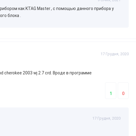
теся записати.
рибором как KTAG Master , с помощью данного прибора у
а версія програми та драйверів.
го блока .
у.
обіля стабільна і достатня для програмування.
цес програмування.
порт.
17 Грудня, 2020
d cherokee 2003 wj 2.7 crd. Вроде в программе
оту з Tricore у режимі завантажувача.
1
0
ний адаптер або роз'єм для підключення до ЕБУ.
17 Грудня, 2020
румах, сайтах і торрент-трекерах.
 з неперевірених джерел.