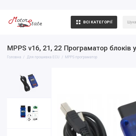
ВСІ КАТЕГОРІЇ
MPPS v16, 21, 22 Програматор блоків упр
Головна
Для прошивка ECU
MPPS програматор