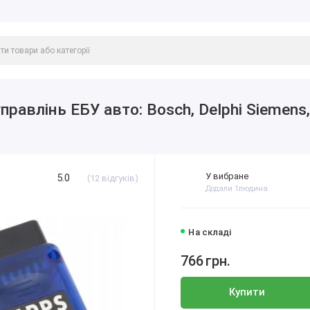
авлінь ЕБУ авто: Bosch, Delphi Siemens, M
У вибране
5.0
(12 відгуків)
Додали 1людина
На складі
766
грн.
Купити