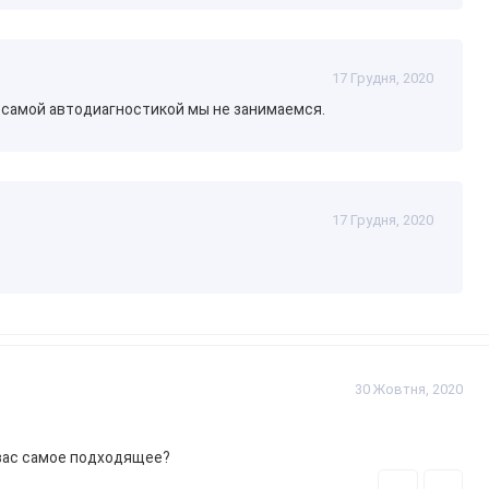
еженням за кількістю токенів, вам може знадобитися
17 Грудня, 2020
и можуть бути складними і ризикованими.
к самой автодиагностикой мы не занимаемся.
MPPS v18. Він пропонує ширшу підтримку ЕБУ, поліпшену
Якщо ви займаєтеся чип-тюнінгом і використовуєте MPPS v18, то
п-тюнерів-початківців і невеликих майстерень, яким
тор для роботи з широким спектром ЕБУ через OBD2.
17 Грудня, 2020
опкою Купити.
30 Жовтня, 2020
 вас самое подходящее?