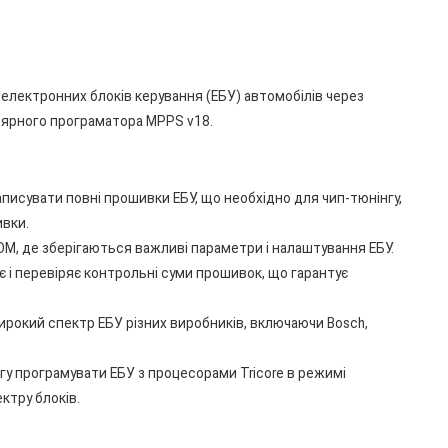
 електронних блоків керування (ЕБУ) автомобілів через
улярного програматора MPPS v18.
 записувати повні прошивки ЕБУ, що необхідно для чип-тюнінгу,
ивки.
OM, де зберігаються важливі параметри і налаштування ЕБУ.
 і перевіряє контрольні суми прошивок, що гарантує
ирокий спектр ЕБУ різних виробників, включаючи Bosch,
огу програмувати ЕБУ з процесорами Tricore в режимі
ктру блоків.