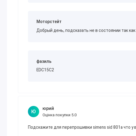
«Як розблокувати MPPS v22?":
Якщо ви використовуєте клон MPPS v22 з обм
розблокування.
Моторстейт
Існують різні способи розблокування, але вон
Добрый день, подсказать не в состоянии так ка
Загалом, MPPS v22 є помітним кроком уперед порівняно з 
роботу з Tricore, нові функції і підвищену стабільність. 
оновлення до MPPS v22 може бути гарним рішенням для чи
необхідний доступний і простий у використанні програма
фазиль
EDC15C2
Актуальний
список автомобілів і ЕБУ в програмі MPPS 22
.
Ціна вказана за MPPS 16, нові версії можна вибрати під кн
Комплектація:
USB адаптер MPPS у корпусі OBDII
юрий
Ю
Посилання на драйвери та програмне забезпечення.
Оцінка покупки 5.0
Подскажите для перепрошивки simens sid 801a что у